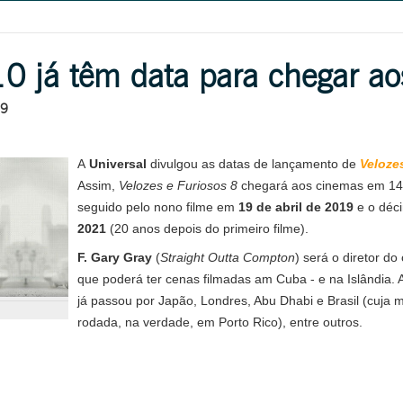
 10 já têm data para chegar a
19
A
Universal
divulgou as datas de lançamento de
Veloze
Assim,
Velozes e Furiosos 8
chegará aos cinemas em 14 
seguido pelo nono filme em
19 de abril de 2019
e o déc
2021
(20 anos depois do primeiro filme).
F. Gary Gray
(
Straight Outta Compton
) será o diretor do
que poderá ter cenas filmadas am Cuba -
e na Islândia
. 
já passou por Japão, Londres, Abu Dhabi e Brasil (cuja m
rodada, na verdade, em Porto Rico), entre outros.