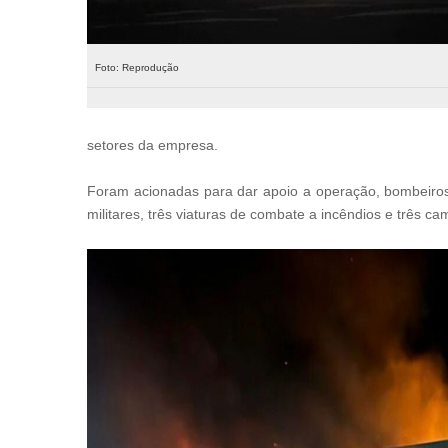
Foto: Reprodução
setores da empresa.
Foram acionadas para dar apoio a operação, bombeiros
militares, três viaturas de combate a incêndios e três c