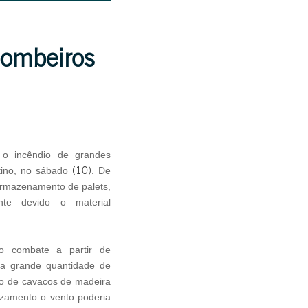
 bombeiros
 incêndio de grandes
(10)
tino, no sábado
. De
armazenamento de palets,
nte devido o material
 o combate a partir de
o a grande quantidade de
to de cavacos de madeira
zamento o vento poderia