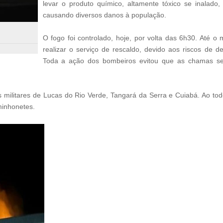
levar o produto químico, altamente tóxico se inalado,
causando diversos danos à população.
O fogo foi controlado, hoje, por volta das 6h30. Até o
realizar o serviço de rescaldo, devido aos riscos de d
Toda a ação dos bombeiros evitou que as chamas se
 militares de Lucas do Rio Verde, Tangará da Serra e Cuiabá. Ao t
aminhonetes.