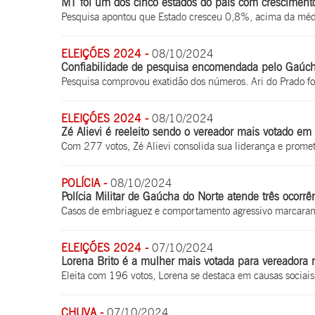
MT foi um dos cinco estados do país com cresciment
Pesquisa apontou que Estado cresceu 0,8%, acima da méd
ELEIÇÕES 2024 -
08/10/2024
Confiabilidade de pesquisa encomendada pelo Gaúc
Pesquisa comprovou exatidão dos números. Ari do Prado f
ELEIÇÕES 2024 -
08/10/2024
Zé Alievi é reeleito sendo o vereador mais votado 
Com 277 votos, Zé Alievi consolida sua liderança e promet
POLÍCIA -
08/10/2024
Polícia Militar de Gaúcha do Norte atende três ocor
Casos de embriaguez e comportamento agressivo marcara
ELEIÇÕES 2024 -
07/10/2024
Lorena Brito é a mulher mais votada para vereador
Eleita com 196 votos, Lorena se destaca em causas socia
CHUVA -
07/10/2024