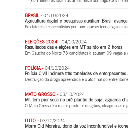
12,671 eleitores foram as urnas neste domingo (06) no m
BRASIL -
04/10/2024
Agricultura digital e pesquisas auxiliam Brasil avanç
Produtores e especialistas pontuam que as tecnologias e a
ELEIÇÕES 2024 -
04/10/2024
Resultados das eleições em MT sairão em 2 horas
Em Gaúcha do Norte 73 candidatos disputam 09 vagas a ver
POLÍCIA -
04/10/2024
Polícia Civil incinera três toneladas de entorpecent
Destruição da droga apreendida é o ato final do enfrentame
MATO GROSSO -
03/10/2024
MT tem pior seca no pré-plantio de soja; aguarda ch
O Mato Grosso é o maior produtor de grãos, oleaginosas e 
LUTO -
03/10/2024
Morre Cid Moreira, dono de voz inconfundível e ícone 