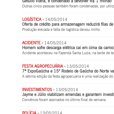
Getúlio Viana, é condenado a devolver R$ 1 milhão
Outras cinco pessoas também foram condenadas, por utiliz
LOGÍSTICA -
14/05/2014
Oferta de crédito para armazenagem reduzirá filas de
Produção elevada e falta de logística deixou milho
ACIDENTE -
14/05/2014
Homem sofre descarga elétrica cai em cima da carroc
Acidente aconteceu na Fazenda Santa Luzia, na tarde de te
FESTA AGROPECUÁRIA -
13/05/2014
7ª ExpoGaúcha e 15° Rodeio de Gaúcha do Norte va
A sétima edição da festa agropecuária é uma realização do
INVESTIMENTOS -
13/05/2014
Jayme e Júlio viabilizam emendas e garantem invest
Convênios foram assinados no último final de semana
POLÍCIA -
13/05/2014