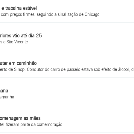
e trabalha estável
 com preços firmes, seguindo a sinalização de Chicago
iores vão até dia 25
s e São Vicente
bater em caminhão
rto de Sinop. Condutor do carro de passeio estava sob efeito de álcool, d
mana
barganha
 homenagem as mães
uetel fizeram parte da comemoração