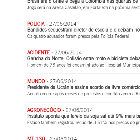
Brasil tira o Chile e pega a Colômbia nas quartas de 
Jogo será na Arena Castelão, em Fortaleza na próxima sexta
POLICIA -
27/06/2014
Bandidos sequestram diretor de escola e o deixam n
Os quatro acusados foram presos pela Polícia Federal
ACIDENTE -
27/06/2014
Gaúcha do Norte: Colisão entre moto e bicicleta deixa
Homem de 73 anos foi encaminhado ao Hospital Municipa
MUNDO -
27/06/2014
Presidente da Ucrânia assina acordo de livre comérc
Acordo ocorre após meses de protestos e conflitos com a Rú
AGRONEGÓCIO -
27/06/2014
Instituto aponta que farelo da soja saí até 9% mais 
Estado também registrou recuo de 3,51% nos preços do gr
MT 130 -
27/06/2014