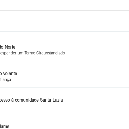
do Norte
e responder um Termo Circunstanciado
o volante
fiança
 acesso à comunidade Santa Luzia
alame