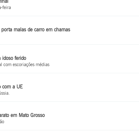
final
-feira
o porta malas de carro em chamas
 idoso ferido
l com escoriações médias
io com a UE
ssia.
barato em Mato Grosso
ão