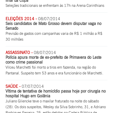
final da Copa
Seleções tradicionais se enfrentam às 17h na Arena Corinthians
ELEIÇÕES 2014 -
08/07/2014
Seis candidatos de Mato Grosso devem disputar vaga no
Senado
Previsão de gastos com campanhas varia de R$ 1 milhão a R$
30 milhões
ASSASSINATO -
08/07/2014
Polícia apura morte de ex-prefeito de Primavera do Leste
como crime passional
Vilceu Marchetti foi morto a tiros em fazenda, na região do
Pantanal. Suspeito tem 53 anos e era funcionário de Marchetti.
SAÚDE -
07/07/2014
Vítima de tentativa de homicídio passa hoje por cirurgia no
hospital Hugo em Goiânia
Juliano Gliencke teve o maxilar fraturado na noite do sábado
(28). Os dois suspeitos, Wesley da Silva Sobrinho, 31, e Adriano
Rodrigues Ferreira, 25, estão detidos na Cadeia Pública de