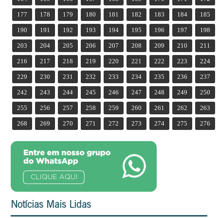
177
178
179
180
181
182
183
184
185
190
191
192
193
194
195
196
197
198
203
204
205
206
207
208
209
210
211
216
217
218
219
220
221
222
223
224
229
230
231
232
233
234
235
236
237
242
243
244
245
246
247
248
249
250
255
256
257
258
259
260
261
262
263
268
269
270
271
272
273
274
275
276
Notícias Mais Lidas