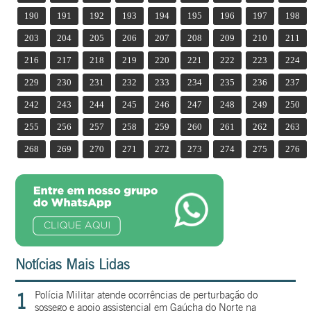
190
191
192
193
194
195
196
197
198
203
204
205
206
207
208
209
210
211
216
217
218
219
220
221
222
223
224
229
230
231
232
233
234
235
236
237
242
243
244
245
246
247
248
249
250
255
256
257
258
259
260
261
262
263
268
269
270
271
272
273
274
275
276
Notícias Mais Lidas
1
Polícia Militar atende ocorrências de perturbação do
sossego e apoio assistencial em Gaúcha do Norte na