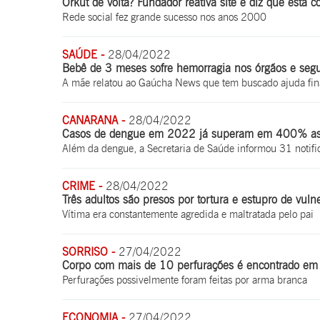
Orkut de volta? Fundador reativa site e diz que está 
Rede social fez grande sucesso nos anos 2000
SAÚDE -
28/04/2022
Bebê de 3 meses sofre hemorragia nos órgãos e seg
A mãe relatou ao Gaúcha News que tem buscado ajuda fina
CANARANA -
28/04/2022
Casos de dengue em 2022 já superam em 400% as n
Além da dengue, a Secretaria de Saúde informou 31 notific
CRIME -
28/04/2022
Três adultos são presos por tortura e estupro de vul
Vítima era constantemente agredida e maltratada pelo pai
SORRISO -
27/04/2022
Corpo com mais de 10 perfurações é encontrado em r
Perfurações possivelmente foram feitas por arma branca
ECONOMIA -
27/04/2022