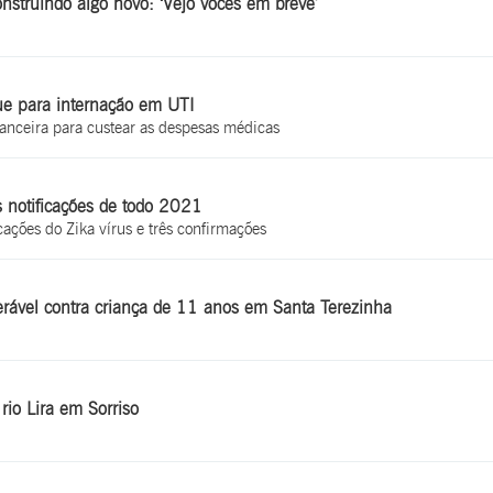
construindo algo novo: ‘Vejo vocês em breve’
ue para internação em UTI
nceira para custear as despesas médicas
otificações de todo 2021
ações do Zika vírus e três confirmações
nerável contra criança de 11 anos em Santa Terezinha
io Lira em Sorriso