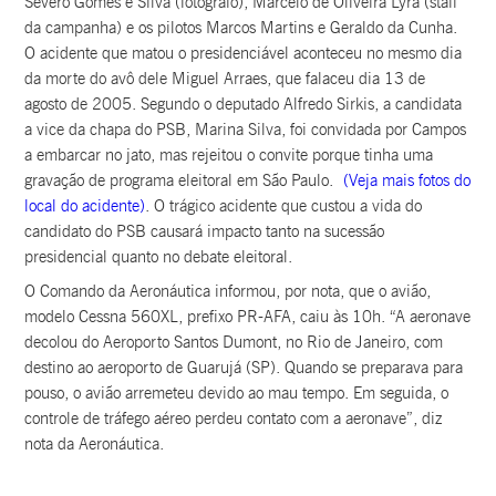
Severo Gomes e Silva (fotógrafo), Marcelo de Oliveira Lyra (staff
da campanha) e os pilotos Marcos Martins e Geraldo da Cunha.
O acidente que matou o presidenciável aconteceu no mesmo dia
da morte do avô dele Miguel Arraes, que falaceu dia 13 de
agosto de 2005. Segundo o deputado Alfredo Sirkis, a candidata
a vice da chapa do PSB, Marina Silva, foi convidada por Campos
a embarcar no jato, mas rejeitou o convite porque tinha uma
gravação de programa eleitoral em São Paulo.
(Veja mais fotos do
local do acidente)
. O trágico acidente que custou a vida do
candidato do PSB causará impacto tanto na sucessão
presidencial quanto no debate eleitoral.
O Comando da Aeronáutica informou, por nota, que o avião,
modelo Cessna 560XL, prefixo PR-AFA, caiu às 10h. “A aeronave
decolou do Aeroporto Santos Dumont, no Rio de Janeiro, com
destino ao aeroporto de Guarujá (SP). Quando se preparava para
pouso, o avião arremeteu devido ao mau tempo. Em seguida, o
controle de tráfego aéreo perdeu contato com a aeronave”, diz
nota da Aeronáutica.