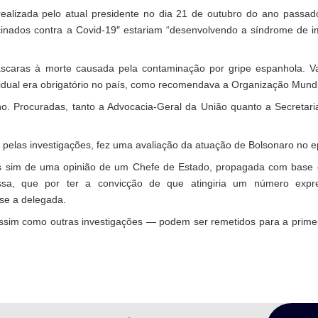
realizada pelo atual presidente no dia 21 de outubro do ano passad
cinados
contra a Covid-19″
estariam
“desenvolvendo a síndrome de i
áscaras à morte causada pela contaminação por gripe espanhola. V
vidual era obrigatório no país, como recomendava a Organização Mund
no. Procuradas, tanto a Advocacia-Geral da União quanto a Secretar
pelas investigações, fez uma avaliação da atuação de Bolsonaro no e
s sim de uma opinião de um Chefe de Estado, propagada com base 
 essa, que por ter a convicção de que atingiria um número expr
se a delegada.
assim como outras investigações — podem ser remetidos para a primei