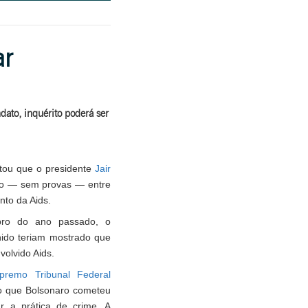
ar
ato, inquérito poderá ser
ntou que o presidente
Jair
ão — sem provas — entre
nto da Aids.
bro do ano passado, o
nido teriam mostrado que
olvido Aids.
premo Tribunal Federal
o que Bolsonaro cometeu
ar a prática de crime. A