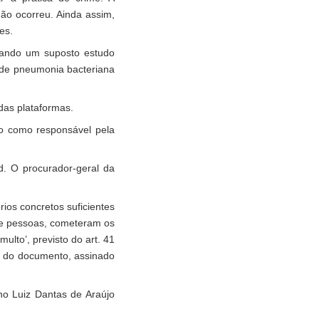
ão ocorreu. Ainda assim,
es.
tando um suposto estudo
s de pneumonia bacteriana
das plataformas.
do como responsável pela
d. O procurador-geral da
rios concretos suficientes
e pessoas, cometeram os
ulto’, previsto do art. 41
ho do documento, assinado
no Luiz Dantas de Araújo