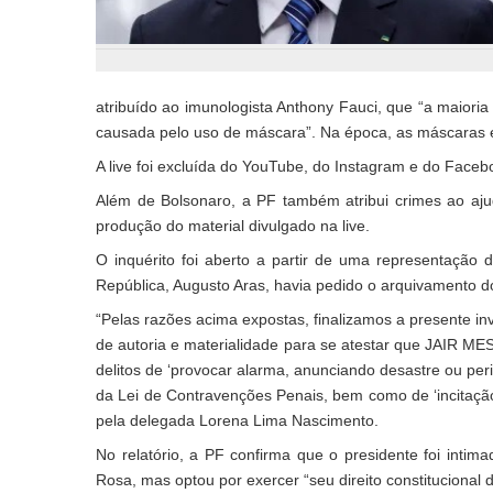
atribuído ao imunologista Anthony Fauci, que “a maior
causada pelo uso de máscara”. Na época, as máscaras er
A live foi excluída do YouTube, do Instagram e do Faceb
Além de Bolsonaro, a PF também atribui crimes ao aju
produção do material divulgado na live.
O inquérito foi aberto a partir de uma representação
República, Augusto Aras, havia pedido o arquivamento 
“Pelas razões acima expostas, finalizamos a presente inv
de autoria e materialidade para se atestar que JA
delitos de ‘provocar alarma, anunciando desastre ou perig
da Lei de Contravenções Penais, bem como de ‘incitação 
pela delegada Lorena Lima Nascimento.
No relatório, a PF confirma que o presidente foi inti
Rosa, mas optou por exercer “seu direito constitucional