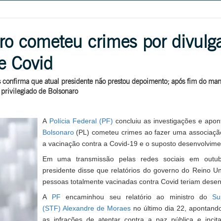
ro cometeu crimes por divulg
e Covid
onfirma que atual presidente não prestou depoimento; após fim do mand
 privilegiado de Bolsonaro
A
Polícia Federal (PF)
concluiu as investigações e apo
Bolsonaro
(PL) cometeu crimes ao fazer uma associaç
a vacinação contra a Covid-19 e o suposto desenvolvime
Em uma transmissão pelas redes sociais em outu
presidente disse que relatórios do governo do Reino U
pessoas totalmente vacinadas contra Covid teriam desenv
A
PF
encaminhou seu relatório ao ministro do
Su
(STF)
Alexandre de Moraes
no último dia 22, apontand
as infrações de atentar contra a paz pública e incit