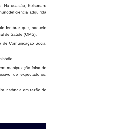
o. Na ocasião, Bolsonaro
munodeficiência
adquirida
ale lembrar que, naquele
ial de Saúde (OMS).
ia de Comunicação Social
pisódio.
em manipulação falsa de
essivo de expectadores,
ra instância em razão do