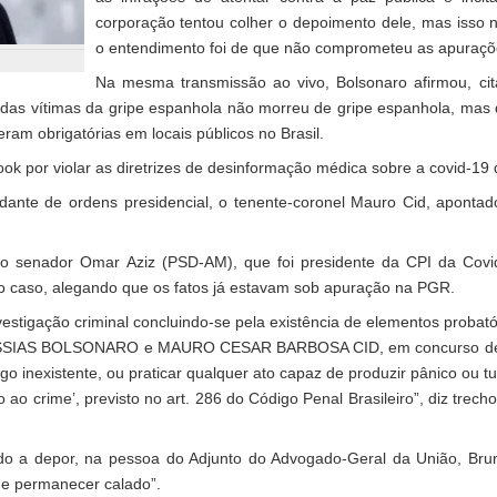
corporação tentou colher o depoimento dele, mas isso n
o entendimento foi de que não comprometeu as apuraçõ
Na mesma transmissão ao vivo, Bolsonaro afirmou, ci
ia das vítimas da gripe espanhola não morreu de gripe espanhola, ma
am obrigatórias em locais públicos no Brasil.
ook por violar as diretrizes de desinformação médica sobre a covid-19 
dante de ordens presidencial, o tenente-coronel Mauro Cid, aponta
 do senador Omar Aziz (PSD-AM), que foi presidente da CPI da Covi
do caso, alegando que os fatos já estavam sob apuração na PGR.
estigação criminal concluindo-se pela existência de elementos probató
IR MESSIAS BOLSONARO e MAURO CESAR BARBOSA CID, em concurso d
o inexistente, ou praticar qualquer ato capaz de produzir pânico ou tum
ao crime’, previsto no art. 286 do Código Penal Brasileiro”, diz trec
mado a depor, na pessoa do Adjunto do Advogado-Geral da União, Bru
 de permanecer calado”.