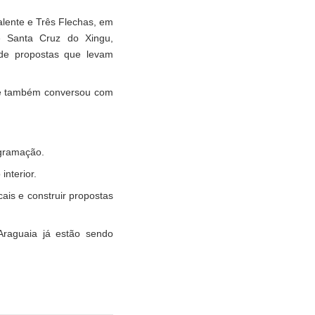
Valente e Três Flechas, em
 e Santa Cruz do Xingu,
 de propostas que levam
que também conversou com
ogramação.
nterior.
ais e construir propostas
Araguaia já estão sendo