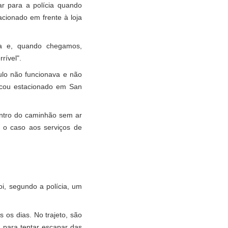
ar para a polícia quando
ionado em frente à loja
ia e, quando chegamos,
rível".
ulo não funcionava e não
ficou estacionado em San
ntro do caminhão sem ar
u o caso aos serviços de
oi, segundo a polícia, um
 os dias. No trajeto, são
 para tentar escapar das