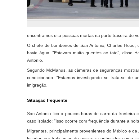
encontramos oito pessoas mortas na parte traseira do ve
O chefe de bombeiros de San Antonio, Charles Hood, d
havia água. "Estavam muito quentes ao tato", disse 
Antonio.
Segundo McManus, as câmeras de seguranças mostram 
condicionado. "Estamos investigando se trata-se de um
imigração.
Situação frequente
San Antonio fica a poucas horas de carro da fronteira
caso isolado: "Isso ocorre com frequência durante a noi
Migrantes, principalmente provenientes do México e da 
levados por traficantes de pessoas conhecidos como '