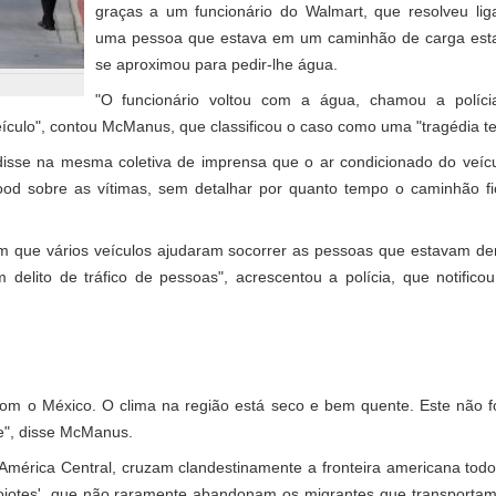
graças a um funcionário do Walmart, que resolveu lig
uma pessoa que estava em um caminhão de carga estac
se aproximou para pedir-lhe água.
"O funcionário voltou com a água, chamou a políc
ículo", contou McManus, que classificou o caso como uma "tragédia ter
isse na mesma coletiva de imprensa que o ar condicionado do veíc
Hood sobre as vítimas, sem detalhar por quanto tempo o caminhão 
que vários veículos ajudaram socorrer as pessoas que estavam de
 delito de tráfico de pessoas", acrescentou a polícia, que notifico
 com o México. O clima na região está seco e bem quente. Este não f
te", disse McManus.
América Central, cruzam clandestinamente a fronteira americana todos
coiotes', que não raramente abandonam os migrantes que transportam