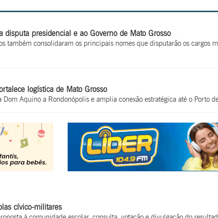
disputa presidencial e ao Governo de Mato Grosso
os também consolidaram os principais nomes que disputarão os cargos maj
ortalece logística de Mato Grosso
a Dom Aquino a Rondonópolis e amplia conexão estratégica até o Porto de
as cívico-militares
oposta à comunidade escolar, consulta, votação e divulgação do resulta