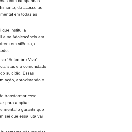
apenas com campanhas
lhimento, de acesso ao
e mental em todas as
que institui a
l e na Adolescência em
ofrem em silêncio, e
cedo.
ósio “Setembro Vivo”,
cialistas e a comunidade
do suicídio. Essas
 em ação, aproximando o
de transformar essa
ar para ampliar
e mental e garantir que
 sei que essa luta vai