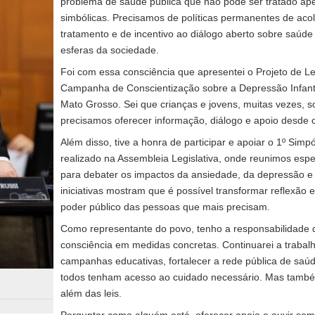
problema de saúde pública que não pode ser tratado 
simbólicas. Precisamos de políticas permanentes de aco
tratamento e de incentivo ao diálogo aberto sobre saúd
esferas da sociedade.
Foi com essa consciência que apresentei o Projeto de Lei 
Campanha de Conscientização sobre a Depressão Infanti
Mato Grosso. Sei que crianças e jovens, muitas vezes, s
precisamos oferecer informação, diálogo e apoio desde 
Além disso, tive a honra de participar e apoiar o 1º Simp
realizado na Assembleia Legislativa, onde reunimos espe
para debater os impactos da ansiedade, da depressão e 
iniciativas mostram que é possível transformar reflexão
poder público das pessoas que mais precisam.
Como representante do povo, tenho a responsabilidade 
consciência em medidas concretas. Continuarei a trabalh
campanhas educativas, fortalecer a rede pública de saúd
todos tenham acesso ao cuidado necessário. Mas também
além das leis.