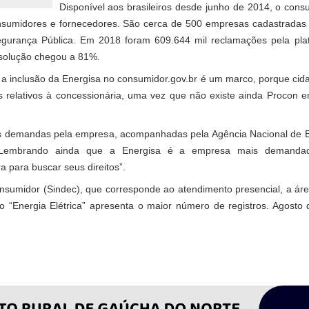
Disponível aos brasileiros desde junho de 2014, o cons
consumidores e fornecedores. São cerca de 500 empresas cadastradas 
Segurança Pública. Em 2018 foram 609.644 mil reclamações pela pl
resolução chegou a 81%.
, a inclusão da Energisa no consumidor.gov.br é um marco, porque ci
 relativos à concessionária, uma vez que não existe ainda Procon 
 demandas pela empresa, acompanhadas pela Agência Nacional de Ene
 Lembrando ainda que a Energisa é a empresa mais demand
 para buscar seus direitos”.
sumidor (Sindec), que corresponde ao atendimento presencial, a área
 “Energia Elétrica” apresenta o maior número de registros. Agost