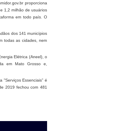
umidor.gov.br proporciona
e 1,2 milhão de usuários
ataforma em todo país. O
dadãos dos 141 municípios
em todas as cidades, nem
rgia Elétrica (Aneel), o
ada em Mato Grosso e,
 "Serviços Essenciais” é
o de 2019 fechou com 481