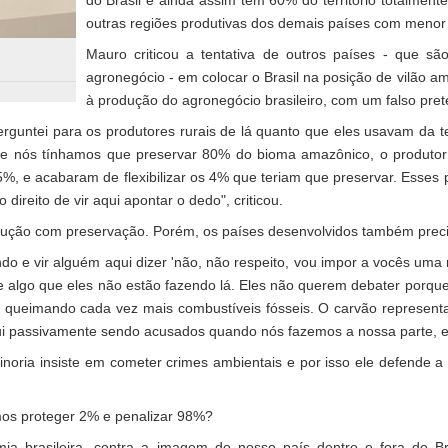
do Brasil e ainda assim tem 60% do território totalmente i
outras regiões produtivas dos demais países com menor 
Mauro criticou a tentativa de outros países - que s
agronegócio - em colocar o Brasil na posição de vilão am
à produção do agronegócio brasileiro, com um falso pret
untei para os produtores rurais de lá quanto que eles usavam da ter
ue nós tínhamos que preservar 80% do bioma amazônico, o produtor
5%, e acabaram de flexibilizar os 4% que teriam que preservar. Esse
direito de vir aqui apontar o dedo", criticou.
rodução com preservação. Porém, os países desenvolvidos também preci
do e vir alguém aqui dizer 'não, não respeito, vou impor a vocês uma
de algo que eles não estão fazendo lá. Eles não querem debater por
ão queimando cada vez mais combustíveis fósseis. O carvão represen
ui passivamente sendo acusados quando nós fazemos a nossa parte, e
ia insiste em cometer crimes ambientais e por isso ele defende a 
mos proteger 2% e penalizar 98%?
a brasileira, contra a imagem do nosso país dentro e fora do Bra