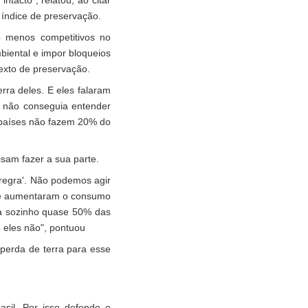
ntacto", relatou, ao citar
índice de preservação.
ão menos competitivos no
biental e impor bloqueios
exto de preservação.
ra deles. E eles falaram
 não conseguia entender
s países não fazem 20% do
sam fazer a sua parte.
 regra'. Não podemos agir
que aumentaram o consumo
ta sozinho quase 50% das
 eles não", pontuou
perda de terra para esse
sil. Por isso defendo o