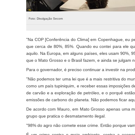
Foto: Divulgação Secom
"Na COP [Conferência do Clima] em Copenhague, eu perg
que cerca de 80%, 85%. Quando eu contei para ele q
aquilo. Na Europa, em alguns países, eles usam 90%, 9
que o Mato Grosso e o Brasil fazem, e ainda se julgam no 
Para o governador, é preciso continuar a investir na p
"Não podemos ter uma lei que é a mais restritiva do mun
como um país tupiniquim, e receber essas imposições 
de carvão e a exploração de petróleo, e o porquê est
emissões de carbono do planeta. Não podemos ficar aq
De acordo com Mauro, em Mato Grosso apenas uma minor
grupo que pratica o desmatamento ilegal.
"98% do agro não comete esse crime. Então porque va
É um crime contra o meio ambiente, contra a economi