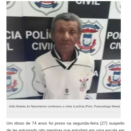
João Batista do Nascimento confessou o crime à polícia (Foto: Paranatinga News)
Um idoso de 74 anos foi preso na segunda-feira (27) suspeito
de ter estuprado oito meninas que estudam em uma escola em