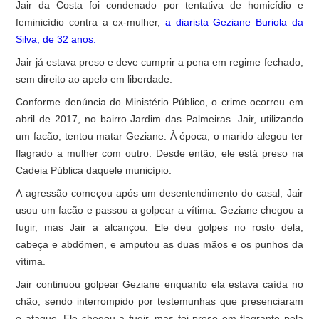
Jair da Costa foi condenado por tentativa de homicídio e
feminicídio contra a ex-mulher,
a diarista Geziane Buriola da
Silva, de 32 anos.
Jair já estava preso e deve cumprir a pena em regime fechado,
sem direito ao apelo em liberdade.
Conforme denúncia do Ministério Público, o crime ocorreu em
abril de 2017, no bairro Jardim das Palmeiras. Jair, utilizando
um facão, tentou matar Geziane. À época, o marido alegou ter
flagrado a mulher com outro. Desde então, ele está preso na
Cadeia Pública daquele município.
A agressão começou após um desentendimento do casal; Jair
usou um facão e passou a golpear a vítima. Geziane chegou a
fugir, mas Jair a alcançou. Ele deu golpes no rosto dela,
cabeça e abdômen, e amputou as duas mãos e os punhos da
vítima.
Jair continuou golpear Geziane enquanto ela estava caída no
chão, sendo interrompido por testemunhas que presenciaram
o ataque. Ele chegou a fugir, mas foi preso em flagrante pela