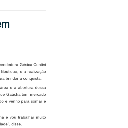
 em
eendedora Gésica Contini
 Boutique, e a realização
ra brindar a conquista.
área e a abertura dessa
o que Gaúcha tem mercado
do e venho para somar e
a e vou trabalhar muito
ade”, disse.