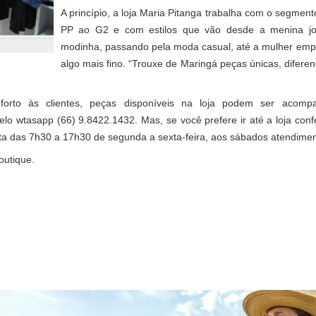
A princípio, a loja Maria Pitanga trabalha com o segmen
PP ao G2 e com estilos que vão desde a menina j
modinha, passando pela moda casual, até a mulher em
algo mais fino. “Trouxe de Maringá peças únicas, diferen
nforto às clientes, peças disponíveis na loja podem ser acomp
o wtasapp (66) 9.8422.1432. Mas, se você prefere ir até a loja confer
erta das 7h30 a 17h30 de segunda a sexta-feira, aos sábados atendime
outique.