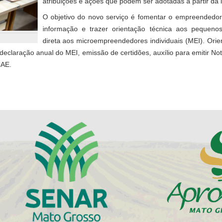
atribuições e ações que podem ser adotadas a partir da 
O objetivo do novo serviço é fomentar o empreendedoris
informação e trazer orientação técnica aos pequen
direta aos microempreendedores individuais (MEI). Orie
claração anual do MEI, emissão de certidões, auxílio para emitir Not
CAE.