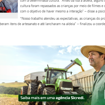
com a determinada cultura. “Antes da ida à aldeia, alguns
cultura foram repassados as crianças por meio de filmes e
com o objetivo de haver mesmo a interação” – disse a psic
“Nosso trabalho atendeu as expectativas, as crianças do p
eberam itens de artesanato e até lancharam na aldeia” – finalizou a coord