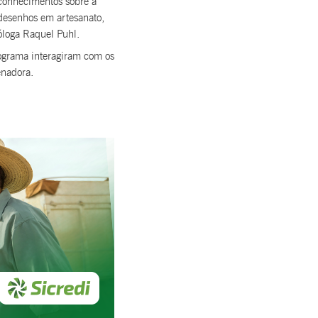
 conhecimentos sobre a
 desenhos em artesanato,
óloga Raquel Puhl.
rograma interagiram com os
enadora.