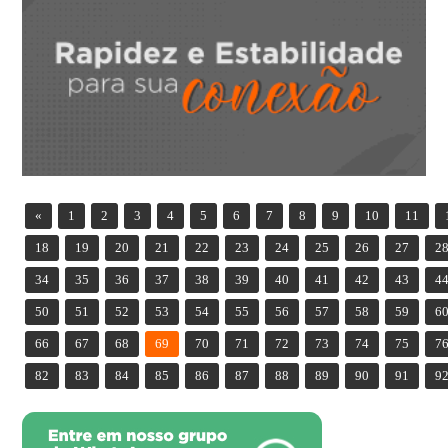
«
1
2
3
4
5
6
7
8
9
10
11
18
19
20
21
22
23
24
25
26
27
2
34
35
36
37
38
39
40
41
42
43
4
50
51
52
53
54
55
56
57
58
59
6
66
67
68
69
70
71
72
73
74
75
7
82
83
84
85
86
87
88
89
90
91
9