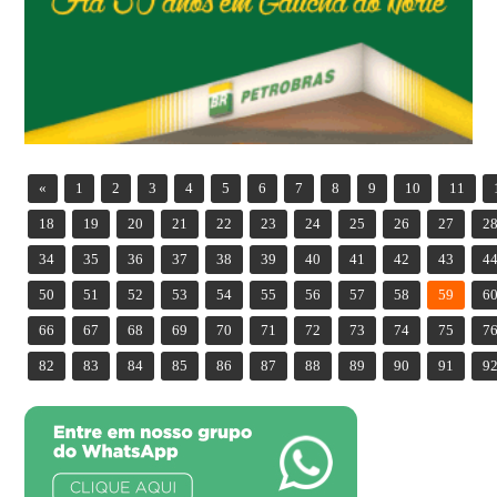
«
1
2
3
4
5
6
7
8
9
10
11
18
19
20
21
22
23
24
25
26
27
2
34
35
36
37
38
39
40
41
42
43
4
50
51
52
53
54
55
56
57
58
59
6
66
67
68
69
70
71
72
73
74
75
7
82
83
84
85
86
87
88
89
90
91
9