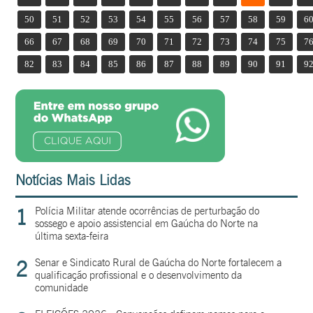
50
51
52
53
54
55
56
57
58
59
6
66
67
68
69
70
71
72
73
74
75
7
82
83
84
85
86
87
88
89
90
91
9
Notícias Mais Lidas
1
Polícia Militar atende ocorrências de perturbação do
sossego e apoio assistencial em Gaúcha do Norte na
última sexta-feira
2
Senar e Sindicato Rural de Gaúcha do Norte fortalecem a
qualificação profissional e o desenvolvimento da
comunidade