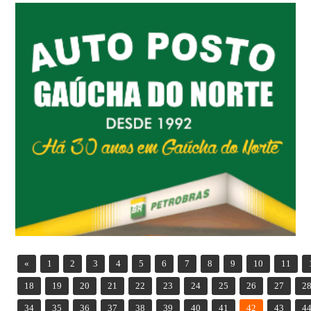
«
1
2
3
4
5
6
7
8
9
10
11
18
19
20
21
22
23
24
25
26
27
2
34
35
36
37
38
39
40
41
42
43
4