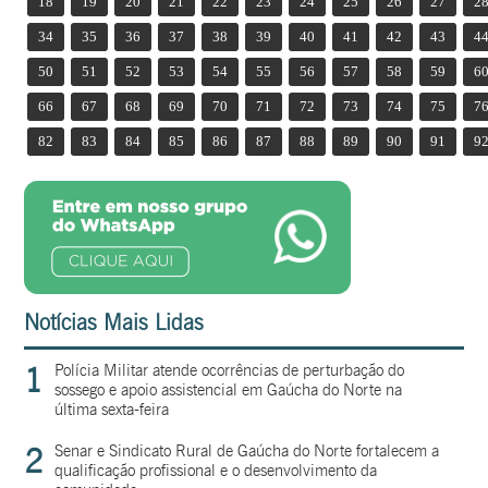
18
19
20
21
22
23
24
25
26
27
2
34
35
36
37
38
39
40
41
42
43
4
50
51
52
53
54
55
56
57
58
59
6
66
67
68
69
70
71
72
73
74
75
7
82
83
84
85
86
87
88
89
90
91
9
Notícias Mais Lidas
1
Polícia Militar atende ocorrências de perturbação do
sossego e apoio assistencial em Gaúcha do Norte na
última sexta-feira
2
Senar e Sindicato Rural de Gaúcha do Norte fortalecem a
qualificação profissional e o desenvolvimento da