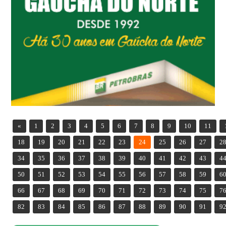
«
1
2
3
4
5
6
7
8
9
10
11
18
19
20
21
22
23
24
25
26
27
2
34
35
36
37
38
39
40
41
42
43
4
50
51
52
53
54
55
56
57
58
59
6
66
67
68
69
70
71
72
73
74
75
7
82
83
84
85
86
87
88
89
90
91
9