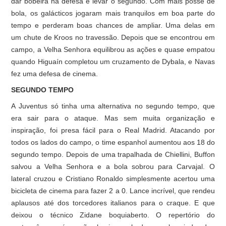
dar bobeira na defesa e levar o segundo. Com mais posse de
bola, os galácticos jogaram mais tranquilos em boa parte do
tempo e perderam boas chances de ampliar. Uma delas em
um chute de Kroos no travessão. Depois que se encontrou em
campo, a Velha Senhora equilibrou as ações e quase empatou
quando Higuaín completou um cruzamento de Dybala, e Navas
fez uma defesa de cinema.
SEGUNDO TEMPO
A Juventus só tinha uma alternativa no segundo tempo, que
era sair para o ataque. Mas sem muita organização e
inspiração, foi presa fácil para o Real Madrid. Atacando por
todos os lados do campo, o time espanhol aumentou aos 18 do
segundo tempo. Depois de uma trapalhada de Chiellini, Buffon
salvou a Velha Senhora e a bola sobrou para Carvajal. O
lateral cruzou e Cristiano Ronaldo simplesmente acertou uma
bicicleta de cinema para fazer 2 a 0. Lance incrível, que rendeu
aplausos até dos torcedores italianos para o craque. E que
deixou o técnico Zidane boquiaberto. O repertório do