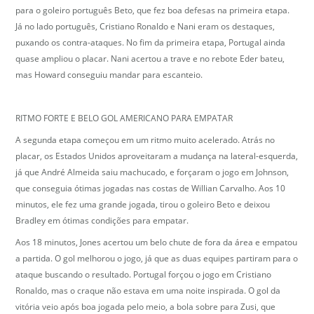
para o goleiro português Beto, que fez boa defesas na primeira etapa.
Já no lado português, Cristiano Ronaldo e Nani eram os destaques,
puxando os contra-ataques. No fim da primeira etapa, Portugal ainda
quase ampliou o placar. Nani acertou a trave e no rebote Eder bateu,
mas Howard conseguiu mandar para escanteio.
RITMO FORTE E BELO GOL AMERICANO PARA EMPATAR
A segunda etapa começou em um ritmo muito acelerado. Atrás no
placar, os Estados Unidos aproveitaram a mudança na lateral-esquerda,
já que André Almeida saiu machucado, e forçaram o jogo em Johnson,
que conseguia ótimas jogadas nas costas de Willian Carvalho. Aos 10
minutos, ele fez uma grande jogada, tirou o goleiro Beto e deixou
Bradley em ótimas condições para empatar.
Aos 18 minutos, Jones acertou um belo chute de fora da área e empatou
a partida. O gol melhorou o jogo, já que as duas equipes partiram para o
ataque buscando o resultado. Portugal forçou o jogo em Cristiano
Ronaldo, mas o craque não estava em uma noite inspirada. O gol da
vitória veio após boa jogada pelo meio, a bola sobre para Zusi, que