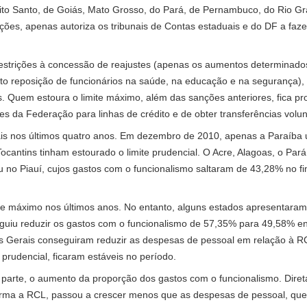
rito Santo, de Goiás, Mato Grosso, do Pará, de Pernambuco, do Rio Gr
anções, apenas autoriza os tribunais de Contas estaduais e do DF a faz
restrições à concessão de reajustes (apenas os aumentos determinados
ceto reposição de funcionários na saúde, na educação e na segurança)
as. Quem estoura o limite máximo, além das sanções anteriores, fica pro
s da Federação para linhas de crédito e de obter transferências volun
s nos últimos quatro anos. Em dezembro de 2010, apenas a Paraíba ul
cantins tinham estourado o limite prudencial. O Acre, Alagoas, o Par
reu no Piauí, cujos gastos com o funcionalismo saltaram de 43,28% no 
te máximo nos últimos anos. No entanto, alguns estados apresentaram 
guiu reduzir os gastos com o funcionalismo de 57,35% para 49,58% en
s Gerais conseguiram reduzir as despesas de pessoal em relação à R
e prudencial, ficaram estáveis no período.
 parte, o aumento da proporção dos gastos com o funcionalismo. Dire
forma a RCL, passou a crescer menos que as despesas de pessoal, q