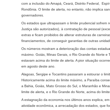
com a inclusão do Amapá, Ceará, Distrito Federal, Espí
Rondônia. O limite de alerta, no entanto, não implica s
governadores.
Os estados que ultrapassam o limite prudencial sofrem 
Justiça são autorizados), à contratação de pessoal (ex
extras e ficam proibidos de alterar estruturas de carreir
financiamentos, de conseguir garantias de outras unidade
Os números mostram a deterioração das contas estaduai
máximo. Goiás, Minas Gerais, o Rio Grande do Norte e To
estavam acima do limite de alerta. A pior situação ocor
em agosto deste ano.
Alagoas, Sergipe e Tocantins passaram a estourar o limi
Historicamente acima do limite máximo, a Paraíba conse
a Bahia, Goiás, Mato Grosso do Sul, o Maranhão e Mina
limite de alerta, e o Rio Grande do Norte, acima do limit
A estagnação da economia nos últimos anos explica, em
atividade econômica, a arrecadação dos estados, que 