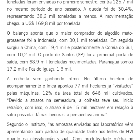
toneladas foram enviadas no primeiro semestre, contra 125,7 mil
no mesmo período do ano passado. A queda foi de 30,4%,
representando 38,2 mil toneladas a menos. A movimentação
chegou a US$ 169,8 mil por tonelada.
O balanço aponta que o maior comprador do algodão mato-
grossense foi a Indonésia, com 30,1 mil toneladas. Em seguida
surgiu a China, com 19,4 mil e posteriormente a Coreia do Sul,
com 10,2 mil. O porto de Santos (SP) foi a principal porta de
saída, com 68,9 mil toneladas movimentadas. Paranaguá somou
17,2 mil e Foz do Iguaçu 1,3 mil.
A colheita vem ganhando ritmo. No último boletim de
acompanhamento o Imea apontou 77 mil hectares já “visitados”
pelas máquinas, 12% da área total de 646 mil cultivados.
“Devido a atrasos na semeadura, a colheita teve seu início
retraído, com isso, o atraso é de 15 mil hectares em relação à
safra passada. Já nas lavouras, a perspectiva anima”.
Segundo o instituto, “as amostras enviadas aos laboratórios vêm
apresentando bom padrão de qualidade tanto nos testes de HVI
quanto na classificação visual. Com produtividade média no