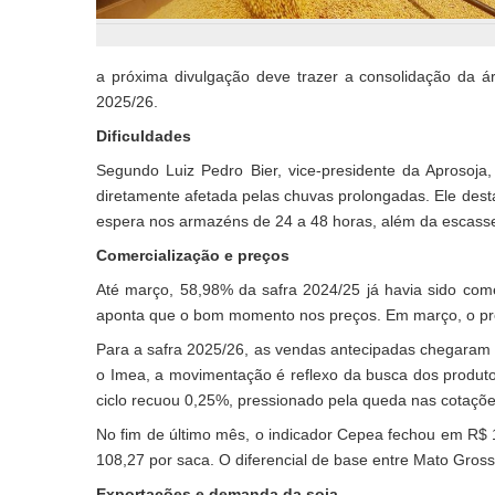
a próxima divulgação deve trazer a consolidação da 
2025/26.
Dificuldades
Segundo Luiz Pedro Bier, vice-presidente da Aprosoja,
diretamente afetada pelas chuvas prolongadas. Ele desta
espera nos armazéns de 24 a 48 horas, além da escass
Comercialização e preços
Até março, 58,98% da safra 2024/25 já havia sido com
aponta que o bom momento nos preços. Em março, o pre
Para a safra 2025/26, as vendas antecipadas chegaram 
o Imea, a movimentação é reflexo da busca dos produto
ciclo recuou 0,25%, pressionado pela queda nas cotaçõ
No fim de último mês, o indicador Cepea fechou em R$ 
108,27 por saca. O diferencial de base entre Mato Gros
Exportações e demanda da soja