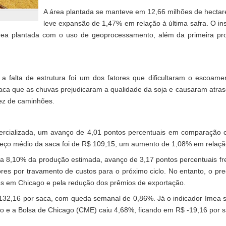
A área plantada se manteve em 12,66 milhões de hectar
leve expansão de 1,47% em relação à última safra. O ins
área plantada com o uso de geoprocessamento, além da primeira pr
 a falta de estrutura foi um dos fatores que dificultaram o escoame
ca que as chuvas prejudicaram a qualidade da soja e causaram atrasos
ez de caminhões.
ercializada, um avanço de 4,01 pontos percentuais em comparação co
ço médio da saca foi de R$ 109,15, um aumento de 1,08% em relação
a 8,10% da produção estimada, avanço de 3,17 pontos percentuais fre
res por travamento de custos para o próximo ciclo. No entanto, o pr
es em Chicago e pela redução dos prêmios de exportação.
132,16 por saca, com queda semanal de 0,86%. Já o indicador Imea s
so e a Bolsa de Chicago (CME) caiu 4,68%, ficando em R$ -19,16 por s