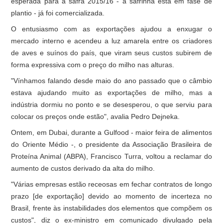
esperada para a safra 2015/16 - a safrinha está em fase de
plantio - já foi comercializada.
O entusiasmo com as exportações ajudou a enxugar o
mercado interno e acendeu a luz amarela entre os criadores
de aves e suínos do país, que viram seus custos subirem de
forma expressiva com o preço do milho nas alturas.
"Vínhamos falando desde maio do ano passado que o câmbio
estava ajudando muito as exportações de milho, mas a
indústria dormiu no ponto e se desesperou, o que serviu para
colocar os preços onde estão", avalia Pedro Dejneka.
Ontem, em Dubai, durante a Gulfood - maior feira de alimentos
do Oriente Médio -, o presidente da Associação Brasileira de
Proteína Animal (ABPA), Francisco Turra, voltou a reclamar do
aumento de custos derivado da alta do milho.
"Várias empresas estão receosas em fechar contratos de longo
prazo [de exportação] devido ao momento de incerteza no
Brasil, frente às instabilidades dos elementos que compõem os
custos", diz o ex-ministro em comunicado divulgado pela