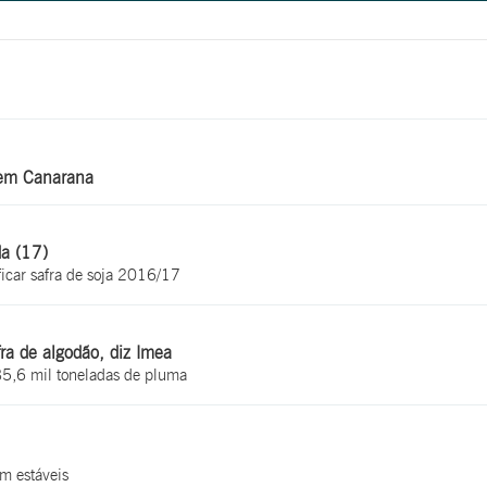
o em Canarana
da (17)
ficar safra de soja 2016/17
a de algodão, diz Imea
85,6 mil toneladas de pluma
m estáveis