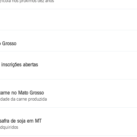
grícola nos próximos dez anos
o Grosso
 inscrições abertas
 carne no Mato Grosso
lidade da carne produzida
safra de soja em MT
dquiridos